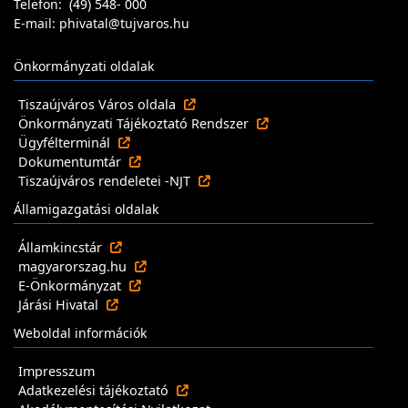
Telefon: (49) 548- 000
E-mail: phivatal@tujvaros.hu
Önkormányzati oldalak
Tiszaújváros Város oldala
Önkormányzati Tájékoztató Rendszer
Ügyfélterminál
Dokumentumtár
Tiszaújváros rendeletei -NJT
Államigazgatási oldalak
Államkincstár
magyarorszag.hu
E-Önkormányzat
Járási Hivatal
Weboldal információk
Impresszum
Adatkezelési tájékoztató