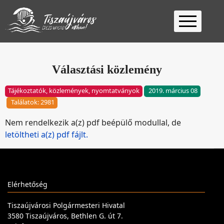
Kezdőlap
Ügyfélfogadás
Választási közlemény
Ügyintézés
Tájékoztatók, közlemények, nyomtatványok
2019. március 08
Választás
Találatok: 2981
2026
Fontos
Nem rendelkezik a(z) pdf beépülő modullal, de
Elérhetőség
letöltheti a(z) pdf fájlt.
Keresés
Elérhetőség
Tiszaújvárosi Polgármesteri Hivatal
3580 Tiszaújváros, Bethlen G. út 7.