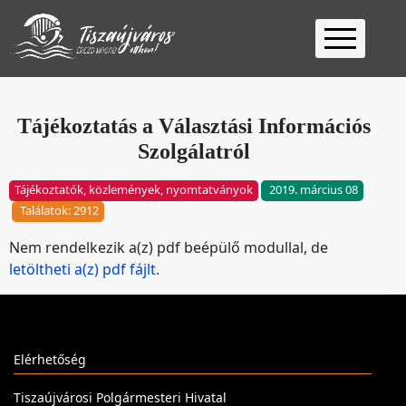
Kezdőlap
Ügyfélfogadás
Tájékoztatás a Választási Információs
Szolgálatról
Ügyintézés
Választás
Tájékoztatók, közlemények, nyomtatványok
2019. március 08
2026
Fontos
Találatok: 2912
Elérhetőség
Nem rendelkezik a(z) pdf beépülő modullal, de
Keresés
letöltheti a(z) pdf fájlt.
Elérhetőség
Tiszaújvárosi Polgármesteri Hivatal