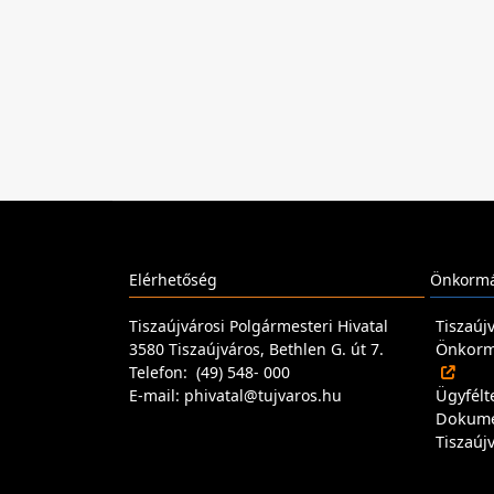
Elérhetőség
Önkormá
Tiszaújvárosi Polgármesteri Hivatal
Tiszaúj
3580 Tiszaújváros, Bethlen G. út 7.
Önkormá
Telefon: (49) 548- 000
E-mail: phivatal@tujvaros.hu
Ügyfélt
Dokum
Tiszaúj