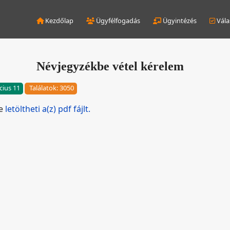
Kezdőlap
Ügyfélfogadás
Ügyintézés
Vála
Névjegyzékbe vétel kérelem
cius 11
Találatok: 3050
de
letöltheti a(z) pdf fájlt.