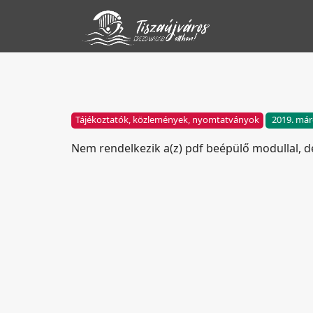
Tájékoztatók, közlemények, nyomtatványok
2019. már
Nem rendelkezik a(z) pdf beépülő modullal, 