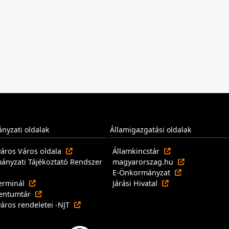
nyzati oldalak
Államigazgatási oldalak
város Város oldala
Államkincstár
nyzati Tájékoztató Rendszer
magyarorszag.hu
E-Önkormányzat
erminál
Járási Hivatal
entumtár
város rendeletei -NJT