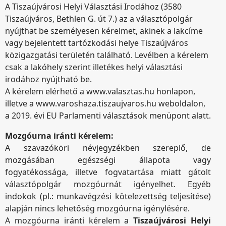
A Tiszaújvárosi Helyi Választási Irodához (3580
Tiszaújváros, Bethlen G. út 7.) az a választópolgár
nyújthat be személyesen kérelmet, akinek a lakcíme
vagy bejelentett tartózkodási helye Tiszaújváros
közigazgatási területén található. Levélben a kérelem
csak a lakóhely szerint illetékes helyi választási
irodához nyújtható be.
A kérelem elérhető a www.valasztas.hu honlapon,
illetve a www.varoshaza.tiszaujvaros.hu weboldalon,
a 2019. évi EU Parlamenti választások menüpont alatt.
Mozgóurna iránti kérelem:
A szavazóköri névjegyzékben szereplő, de
mozgásában egészségi állapota vagy
fogyatékossága, illetve fogvatartása miatt gátolt
választópolgár mozgóurnát igényelhet. Egyéb
indokok (pl.: munkavégzési kötelezettség teljesítése)
alapján nincs lehetőség mozgóurna igénylésére.
A mozgóurna iránti kérelem a
Tiszaújvárosi Helyi