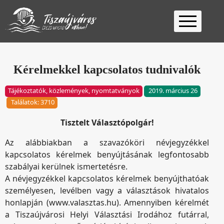
Kezdőlap
Ügyfélfogadás
Kérelmekkel kapcsolatos tudnivalók
Ügyintézés
Tájékoztatók, közlemények, nyomtatványok
2019. március 26
Választás
Találatok: 3710
2026
Fontos
Tisztelt Választópolgár!
Elérhetőség
Az alábbiakban a szavazóköri névjegyzékkel
Keresés
kapcsolatos kérelmek benyújtásának legfontosabb
szabályai kerülnek ismertetésre.
A névjegyzékkel kapcsolatos kérelmek benyújthatóak
személyesen, levélben vagy a választások hivatalos
honlapján (www.valasztas.hu). Amennyiben kérelmét
a Tiszaújvárosi Helyi Választási Irodához futárral,