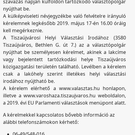
szavazás napján külföldön tartózkodó választópolgár
nyújthat be.
A külképviseleti névjegyzékbe való felvételre irányuló
kérelemnek legkésőbb 2019. május 17-én 16.00 óráig
kell megérkeznie.
A Tiszaújvárosi Helyi Választási Irodához (3580
Tiszaújváros, Bethlen G. út 7.) az a választópolgár
nyújthat be személyesen kérelmet, akinek a lakcíme
vagy bejelentett tartózkodási helye Tiszaújváros
közigazgatási területén található. Levélben a kérelem
csak a lakóhely szerint illetékes helyi választási
irodához nyújtható be.
A kérelem elérhető a www.valasztas.hu honlapon,
illetve a www.varoshaza.tiszaujvaros.hu weboldalon,
a 2019. évi EU Parlamenti választások menüpont alatt.
A kérelmekkel kapcsolatos bővebb információ az
alábbi telefonszámokon kérhető:
06-49/548-016