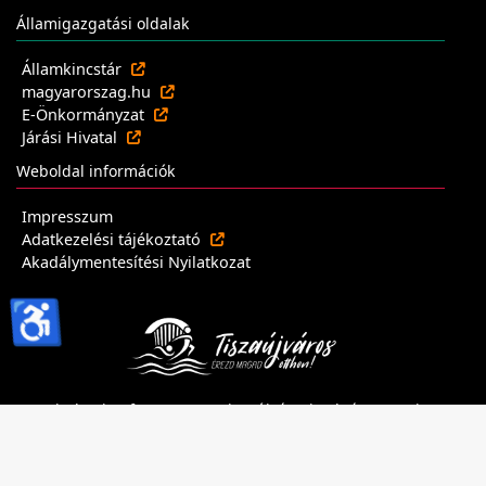
Államigazgatási oldalak
Államkincstár
magyarorszag.hu
E-Önkormányzat
Járási Hivatal
Weboldal információk
Impresszum
Adatkezelési tájékoztató
Akadálymentesítési Nyilatkozat
♿
Minden jog fenntartva - Tiszaújvárosi Polgármesteri
Hivatal