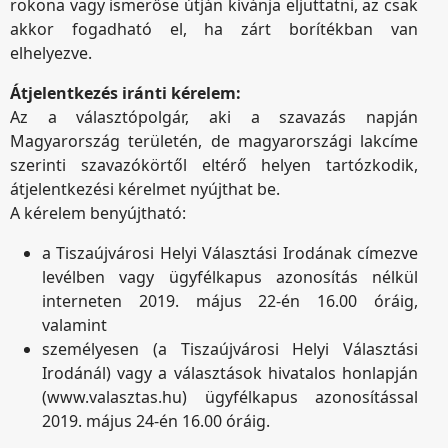
rokona vagy ismerőse útján kívánja eljuttatni, az csak
akkor fogadható el, ha zárt borítékban van
elhelyezve.
Átjelentkezés iránti kérelem:
Az a választópolgár, aki a szavazás napján
Magyarország területén, de magyarországi lakcíme
szerinti szavazókörtől eltérő helyen tartózkodik,
átjelentkezési kérelmet nyújthat be.
A kérelem benyújtható:
a Tiszaújvárosi Helyi Választási Irodának címezve
levélben vagy ügyfélkapus azonosítás nélkül
interneten 2019. május 22-én 16.00 óráig,
valamint
személyesen (a Tiszaújvárosi Helyi Választási
Irodánál) vagy a választások hivatalos honlapján
(www.valasztas.hu) ügyfélkapus azonosítással
2019. május 24-én 16.00 óráig.