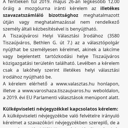
A fentieken túl 2019. május 26-án legkésőbb 12.00
óráig a mozgóurna iránti kérelem az
illetékes
szavazatszámláló bizottsághoz
meghatalmazott
útján vagy meghatalmazással nem rendelkező
személy általi kézbesítésével is benyújtható.
A Tiszaújvárosi Helyi Választási Irodához (3580
Tiszaújváros, Bethlen G. út 7.) az a választópolgár
nyújthat be személyesen kérelmet, akinek a lakcíme
vagy bejelentett tartózkodási helye Tiszaújváros
közigazgatási területén található. Levélben a kérelem
csak a lakóhely szerint illetékes helyi választási
irodához nyújtható be.
A kérelem elérhető a www.valasztas.hu honlapon,
illetve a www.varoshaza.tiszaujvaros.hu weboldalon,
a 2019. évi EU Parlamenti választások menüpont alatt.
Külképviseleti névjegyzékkel kapcsolatos kérelem:
A külképviseleti névjegyzékbe való felvételre irányuló
kérelmet a szavazóköri névjegyzékben szereplő, de a