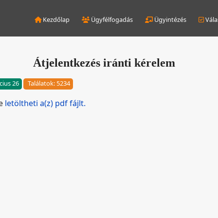
Kezdőlap
Ügyfélfogadás
Ügyintézés
Vála
Átjelentkezés iránti kérelem
cius 26
Találatok: 5234
de
letöltheti a(z) pdf fájlt.