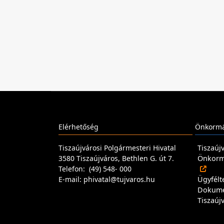
Elérhetőség
Önkormá
Tiszaújvárosi Polgármesteri Hivatal
Tiszaúj
3580 Tiszaújváros, Bethlen G. út 7.
Önkormá
Telefon: (49) 548- 000
E-mail: phivatal@tujvaros.hu
Ügyfélt
Dokum
Tiszaúj