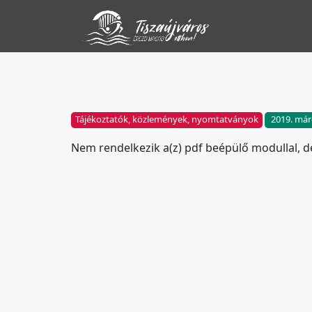
Tájékoztatók, közlemények, nyomtatványok
2019. már
Nem rendelkezik a(z) pdf beépülő modullal, 