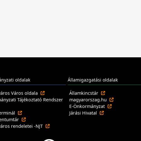
nyzati oldalak
Államigazgatási oldalak
város Város oldala
Államkincstár
nyzati Tájékoztató Rendszer
magyarorszag.hu
E-Önkormányzat
erminál
Járási Hivatal
entumtár
város rendeletei -NJT