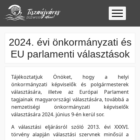
Kezdőlap
2024. évi önkormányzati és
Ügyfélfogadás
EU parlamenti választások
Ügyintézés
Választás
2026
Fontos
Tájékoztatjuk Önöket, hogy a helyi
Elérhetőség
önkormányzati képviselők és polgármesterek
választására, illetve az Európai Parlament
Keresés
tagjainak magyarországi választására, továbbá a
nemzetiségi önkormányzati képviselők
választására 2024. június 9-én kerül sor.
A választási eljárásról szóló 2013. évi XXXVI.
törvény alapján választási szervnek minősül a