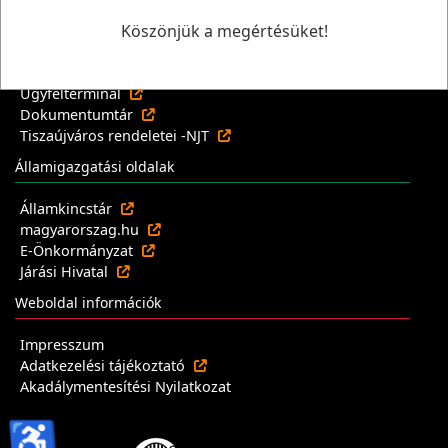
Önkormányzati oldalak
Köszönjük a megértésüket!
Tiszaújváros Város oldala
Önkormányzati Tájékoztató Rendszer
Ügyfélterminál
Dokumentumtár
Tiszaújváros rendeletei -NJT
Államigazgatási oldalak
Államkincstár
magyarorszag.hu
E-Önkormányzat
Járási Hivatal
Weboldal információk
Impresszum
Adatkezelési tájékoztató
Akadálymentesítési Nyilatkozat
♿