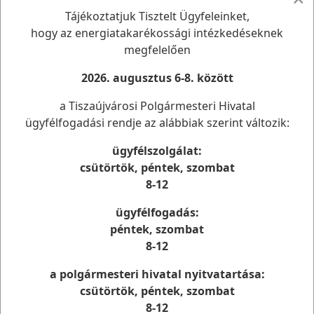
Közterületre engedélyezett, méhekre nem veszélyes
Tájékoztatjuk Tisztelt Ügyfeleinket,
szerek.
hogy az energiatakarékossági intézkedéseknek
megfelelően
A növényvédő gép működése zajjal jár, ezért kérjük a
lakosság megértését.
2026. augusztus 6-8. között
A permetezés ideje az időjárás függvényében
a Tiszaújvárosi Polgármesteri Hivatal
változhat, melyről ismételten tájékoztatást adunk.
ügyfélfogadási rendje az alábbiak szerint változik:
Tiszaújvárosi Városgazda Nonprofit Kft.
ügyfélszolgálat:
csütörtök, péntek, szombat
8-12
ügyfélfogadás:
Elérhetőség
péntek, szombat
Tiszaújvárosi Polgármesteri Hivatal
8-12
3580 Tiszaújváros, Bethlen G. út 7.
Telefon: (49) 548- 000
a polgármesteri hivatal nyitvatartása:
E-mail: phivatal@tujvaros.hu
csütörtök, péntek, szombat
8-12