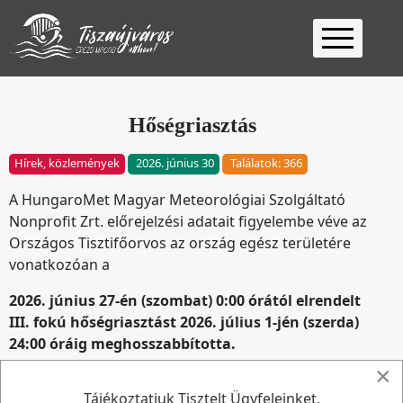
Kezdőlap
Ügyfélfogadás
Hőségriasztás
Ügyintézés
Hírek, közlemények
2026. június 30
Találatok: 366
Választás
A HungaroMet Magyar Meteorológiai Szolgáltató
2026
Fontos
Nonprofit Zrt. előrejelzési adatait figyelembe véve az
Elérhetőség
Országos Tisztifőorvos az ország egész területére
vonatkozóan a
Keresés
2026. június 27-én (szombat) 0:00 órától elrendelt
III. fokú hőségriasztást 2026. július 1-jén (szerda)
24:00 óráig meghosszabbította.
×
Az esetleges hosszabbítás szükségessége esetén
Tájékoztatjuk Tisztelt Ügyfeleinket,
újabb tájékoztatás kerül kiadásra. Ennek hiányában a