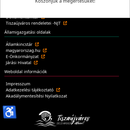
Köszönjük a megértésüket!
Önkormányzati Tájékoztató Rendszer
Ügyfélterminál
Dokumentumtár
Tiszaújváros rendeletei -NJT
Államigazgatási oldalak
Államkincstár
magyarorszag.hu
E-Önkormányzat
Járási Hivatal
Weboldal információk
Impresszum
Adatkezelési tájékoztató
Akadálymentesítési Nyilatkozat
♿