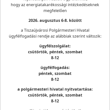
hogy az energiatakarékossági intézkedéseknek
riasztás
2026. július 1-jén (szerda) 24:00 órakor
megfelelően
automatikusan érvényét veszti.
2026. augusztus 6-8. között
A
légkondicionált helyiségek
, valamint a köz- és
ivóvízkutak
listája megtalálható az alábbi
linken
.
a Tiszaújvárosi Polgármesteri Hivatal
ügyfélfogadási rendje az alábbiak szerint változik:
Tiszaújvárosi Polgármesteri Hivatal
ügyfélszolgálat:
csütörtök, péntek, szombat
8-12
Elérhetőség
ügyfélfogadás:
Tiszaújvárosi Polgármesteri Hivatal
péntek, szombat
3580 Tiszaújváros, Bethlen G. út 7.
8-12
Telefon: (49) 548- 000
E-mail: phivatal@tujvaros.hu
a polgármesteri hivatal nyitvatartása:
csütörtök, péntek, szombat
Önkormányzati oldalak
8-12
Tiszaújváros Város oldala