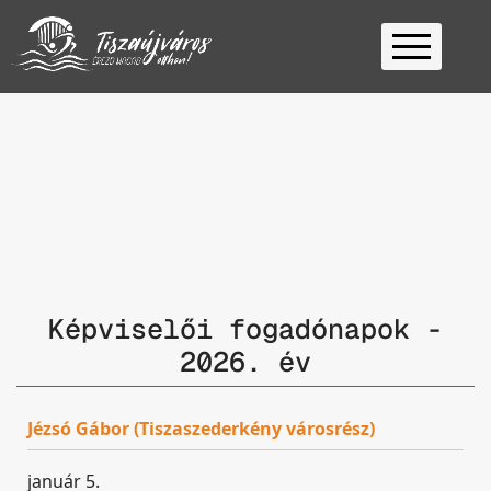
Kezdőlap
Ügyfélfogadás
Ügyintézés
Választás
2026
Fontos
Elérhetőség
Képviselői fogadónapok -
Keresés
2026. év
Jézsó Gábor (Tiszaszederkény városrész)
január 5.