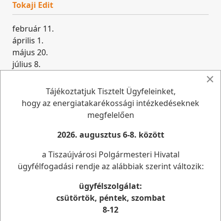
Tokaji Edit
február 11.
április 1.
május 20.
július 8.
augusztus 26.
×
október 14.
Tájékoztatjuk Tisztelt Ügyfeleinket,
december 2.
hogy az energiatakarékossági intézkedéseknek
megfelelően
Makrai Marianna
2026. augusztus 6-8. között
február 18.
a Tiszaújvárosi Polgármesteri Hivatal
április 8.
ügyfélfogadási rendje az alábbiak szerint változik:
május 27.
július 15.
ügyfélszolgálat:
szeptember 2.
csütörtök, péntek, szombat
október 21.
8-12
december 9.