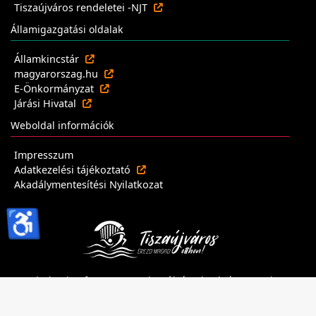
Tiszaújváros rendeletei -NJT
Államigazgatási oldalak
Államkincstár
magyarorszag.hu
E-Önkormányzat
Járási Hivatal
Weboldal információk
Impresszum
Adatkezelési tájékoztató
Akadálymentesítési Nyilatkozat
♿
Minden jog fenntartva - Tiszaújvárosi Polgármesteri
Hivatal