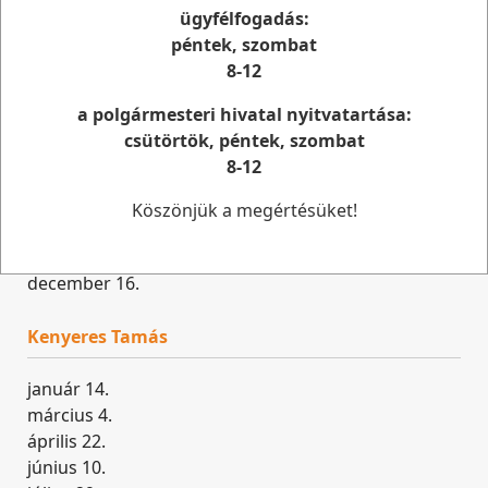
ügyfélfogadás:
péntek, szombat
Hok Csaba
8-12
január 7.
a polgármesteri hivatal nyitvatartása:
február 25.
csütörtök, péntek, szombat
április 15.
8-12
június 3.
július 22.
Köszönjük a megértésüket!
szeptember 9.
október 28.
december 16.
Kenyeres Tamás
január 14.
március 4.
április 22.
június 10.